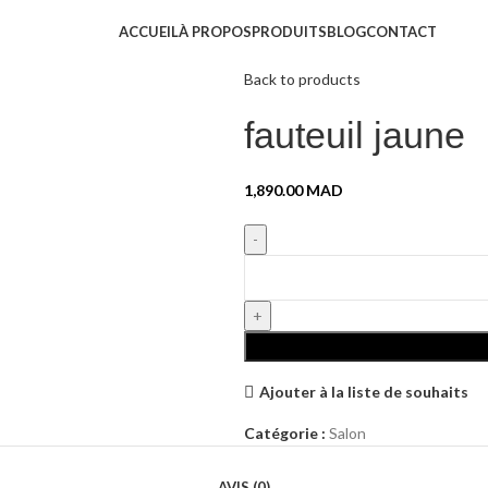
ACCUEIL
À PROPOS
PRODUITS
BLOG
CONTACT
Accueil
Salon
fauteuil jaune
Back to products
fauteuil jaune
1,890.00
MAD
Ajouter à la liste de souhaits
Catégorie :
Salon
AVIS (0)