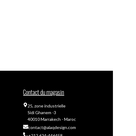
Contact du magasin
25, zone industrielle
Sidi Ghanem -3
40010 Marrakech - Maroc
contact@alaqdesign.com
+212 624-446458