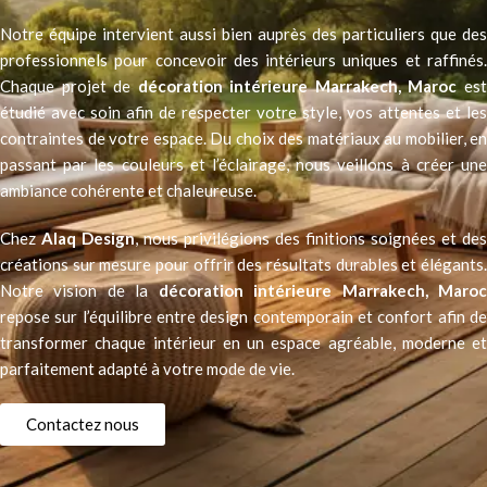
Notre équipe intervient aussi bien auprès des particuliers que des
professionnels pour concevoir des intérieurs uniques et raffinés.
Chaque projet de
décoration intérieure Marrakech
, Maroc
es
étudié avec soin afin de respecter votre style, vos attentes et les
contraintes de votre espace. Du choix des matériaux au mobilier, en
passant par les couleurs et l’éclairage, nous veillons à créer une
ambiance cohérente et chaleureuse.
Chez
Alaq Design
, nous privilégions des finitions soignées et de
créations sur mesure pour offrir des résultats durables et élégants.
Notre vision de la
décoration intérieure Marrakech, Maro
repose sur l’équilibre entre design contemporain et confort afin de
transformer chaque intérieur en un espace agréable, moderne et
parfaitement adapté à votre mode de vie.
Contactez nous