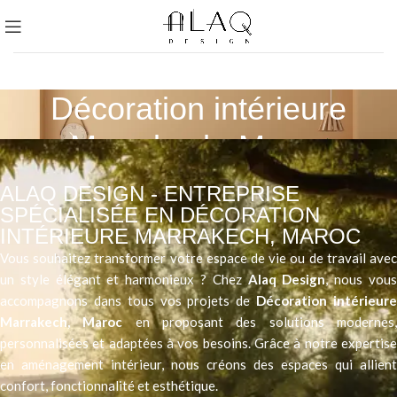
Décoration intérieure
Marrakech, Maroc
ALAQ DESIGN - ENTREPRISE
SPÉCIALISÉE EN DÉCORATION
INTÉRIEURE MARRAKECH, MAROC
Vous souhaitez transformer votre espace de vie ou de travail avec
un style élégant et harmonieux ? Chez
Alaq Design
, nous vou
accompagnons dans tous vos projets de
Décoration intérieur
Marrakech
, Maroc
en proposant des solutions modernes
personnalisées et adaptées à vos besoins. Grâce à notre expertise
en aménagement intérieur, nous créons des espaces qui allient
confort, fonctionnalité et esthétique.